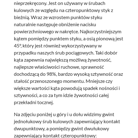
nieprzekręcony. Jest on używany w śrubach
kulowych ze względu na czteropunktowy styk z
bieżnią. Wraz ze wzrostem punktów styku
naturalnie następuje obniżenie nacisku
powierzchniowego w nakrętce. Najkorzystniejszym
kątem pomiędzy punktem styku, a osią pionową jest
45°, który jest również wykorzystywany w
przypadku naszych śrub pociągowych. Taki dobór
kąta zapewnia największą możliwą żywotność,
najlepsze właściwości ruchowe, sprawność
dochodzącą do 98%, bardzo wysoką sztywność oraz
stałość przenoszonego momentu. Mniejsze czy
większe wartości kąta powodują spadek nośności i
sztywności, a co za tym idzie żywotności całej
przekładni tocznej.
Na zdjęciu poniżej u góry i u dołu widzimy gwint
jednołukowy śrub kulowych zapewniający kontakt
dwupunktowy, a pomiędzy gwint dwułukowy
zapewniający kontakt czteropunktowy: