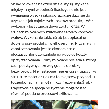
Śruby rolowane na dzień dzisiejszy są używane
między innymi w podnośnikach, gdzie nie jest
wymagana wysoka jakość oraz gdzie dąży się do
uzyskania jak najniższych kosztów produkcji. Wał
wykonany jest standardowo ze stali Cf15. W
śrubach rolowanych szlifowane są tylko końcówki
wałów. Wykonanie takich śrub jest opłacalne
dopiero przy produkcji wielkoseryjnej. Przy małym
zapotrzebowaniu jest to ekonomicznie
nieuzasadnione ze względu na wysokie koszty
oprzyrządowania. Śruby rolowane posiadają szereg
cech pozytywnych ze względu na obróbkę
bezwiórową. Nie następuje ingerencja sił tnących w
strukturę materiału jak ma to miejsce w przypadku
toczenia, nacinania nożami czy frezowania. Śruby
trapezowe na specjalne życzenie mogą zostać
również poddane procesowi szlifowania.